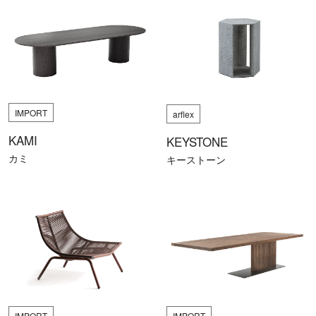
IMPORT
arflex
KAMI
KEYSTONE
カミ
キーストーン
IMPORT
IMPORT