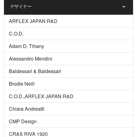
デザイナー
ARFLEX JAPAN R&D
C.O.D.
Adam D. Tihany
Alessandro Mendini
Baldessari & Baldessari
Brodie Neill
C.O.D.,ARFLEX JAPAN R&D
Chiara Andreatti
CMP Design
CR&S RIVA 1920