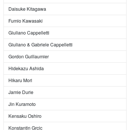
Daisuke Kitagawa
Fumio Kawasaki
Giuliano Cappelletti
Giuliano & Gabriele Cappelletti
Gordon Guillaumier
Hidekazu Ashida
Hikaru Mori
Jamie Durie
Jin Kuramoto
Kensaku Oshiro
Konstantin Grcic