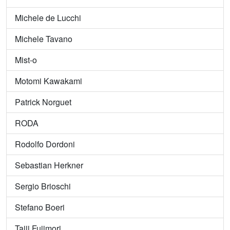
Michele de Lucchi
Michele Tavano
Mist-o
Motomi Kawakami
Patrick Norguet
RODA
Rodolfo Dordoni
Sebastian Herkner
Sergio Brioschi
Stefano Boeri
Taiji Fujimori