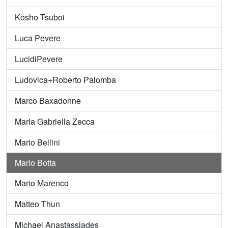
Kosho Tsuboi
Luca Pevere
LucidiPevere
Ludovica+Roberto Palomba
Marco Baxadonne
Maria Gabriella Zecca
Mario Bellini
Mario Botta
Mario Marenco
Matteo Thun
Michael Anastassiades