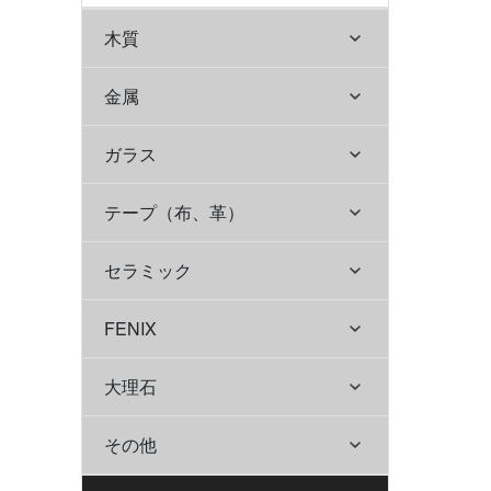
木質
金属
ガラス
テープ（布、革）
セラミック
FENIX
大理石
その他