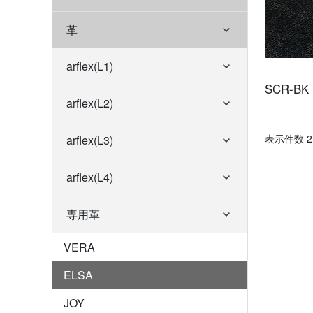
革
arflex(L1)
SCR-BK
arflex(L2)
表⽰件数 2 
arflex(L3)
arflex(L4)
専用革
VERA
ELSA
JOY