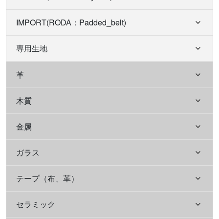
IMPORT(RODA：Padded_belt)
専用生地
革
木質
金属
ガラス
テープ（布、革）
セラミック