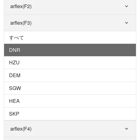
arflex(F2)
arflex(F3)
すべて
DNR
HZU
DEM
SGW
HEA
SKP
arflex(F4)