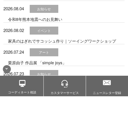
2026.08.04
お知らせ
令和8年熊本地震へのお見舞い
2026.08.02
イベント
家具のはぎれでサコッシュ作り｜ソーイングワークショップ
2026.07.24
アート
栗原由子 作品展 「simple joys」
2026.07.23
お知らせ
夏期休業のお知らせ
コーディネート相談
カスタマー
サービス
ニュースレター登録
2026.07.15
カーサミア河口湖
【次回9/4(金)開催】カーサミア河口湖OPENDAY
view