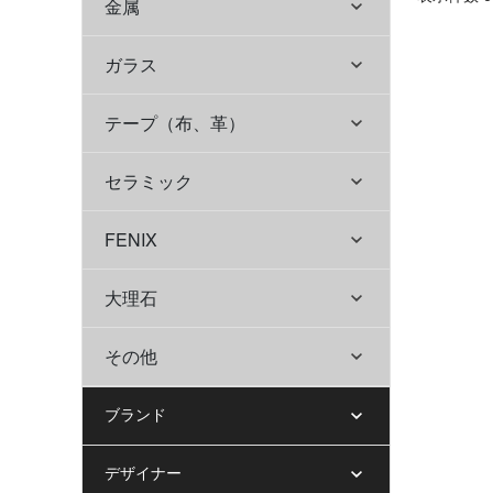
金属
ガラス
テープ（布、革）
セラミック
FENIX
大理石
その他
ブランド
デザイナー