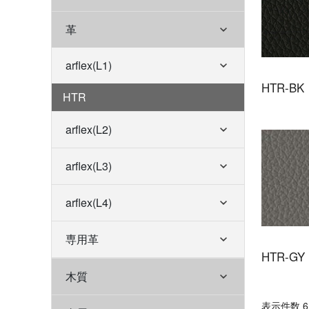
革
arflex(L1)
HTR-BK
HTR
arflex(L2)
arflex(L3)
arflex(L4)
専用革
HTR-GY
木質
表⽰件数 6 