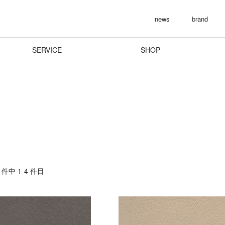
news
brand
SERVICE
SHOP
件中 1-4 件目