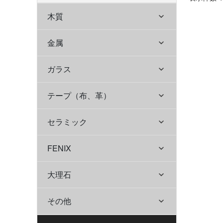
木質
金属
ガラス
テープ（布、革）
セラミック
FENIX
大理石
その他