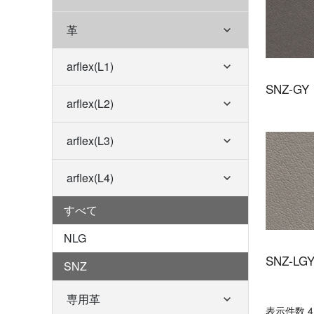
革
arflex(L1)
SNZ-GY
arflex(L2)
arflex(L3)
arflex(L4)
すべて
NLG
SNZ-LG
SNZ
専用革
表⽰件数 4 