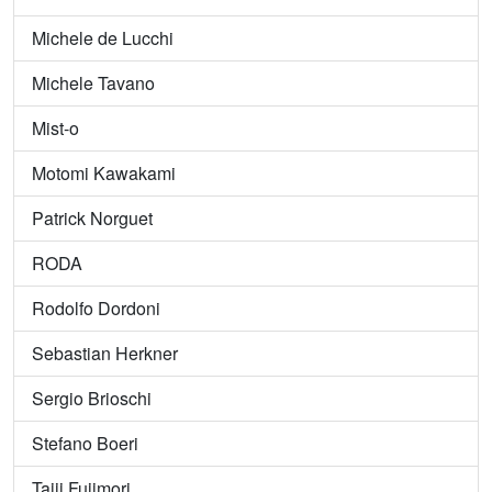
Michele de Lucchi
Michele Tavano
Mist-o
Motomi Kawakami
Patrick Norguet
RODA
Rodolfo Dordoni
Sebastian Herkner
Sergio Brioschi
Stefano Boeri
Taiji Fujimori