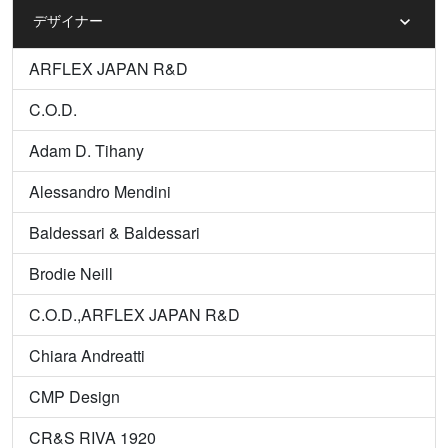
デザイナー
ARFLEX JAPAN R&D
C.O.D.
Adam D. Tihany
Alessandro Mendini
Baldessari & Baldessari
Brodie Neill
C.O.D.,ARFLEX JAPAN R&D
Chiara Andreatti
CMP Design
CR&S RIVA 1920