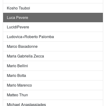
Kosho Tsuboi
Luca Pevere
LucidiPevere
Ludovica+Roberto Palomba
Marco Baxadonne
Maria Gabriella Zecca
Mario Bellini
Mario Botta
Mario Marenco
Matteo Thun
Michael Anastassiades