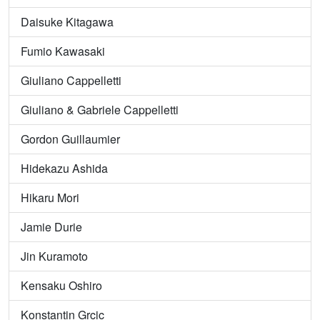
Daisuke Kitagawa
Fumio Kawasaki
Giuliano Cappelletti
Giuliano & Gabriele Cappelletti
Gordon Guillaumier
Hidekazu Ashida
Hikaru Mori
Jamie Durie
Jin Kuramoto
Kensaku Oshiro
Konstantin Grcic