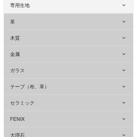
専用生地
革
木質
金属
ガラス
テープ（布、革）
セラミック
FENIX
大理石