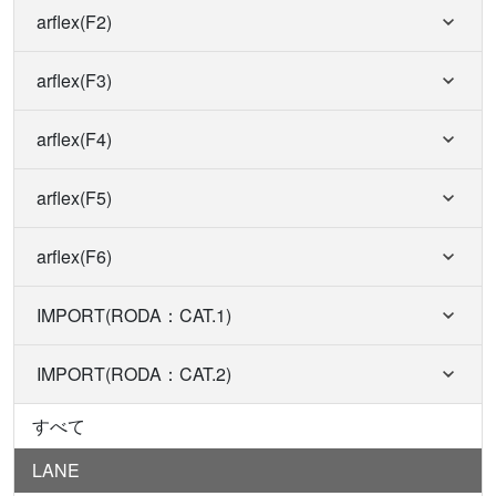
arflex(F2)
arflex(F3)
arflex(F4)
arflex(F5)
arflex(F6)
IMPORT(RODA：CAT.1)
IMPORT(RODA：CAT.2)
すべて
LANE