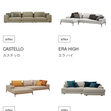
arflex
arflex
CASTELLO
ERA HIGH
カステッロ
エラ ハイ
arflex
arflex