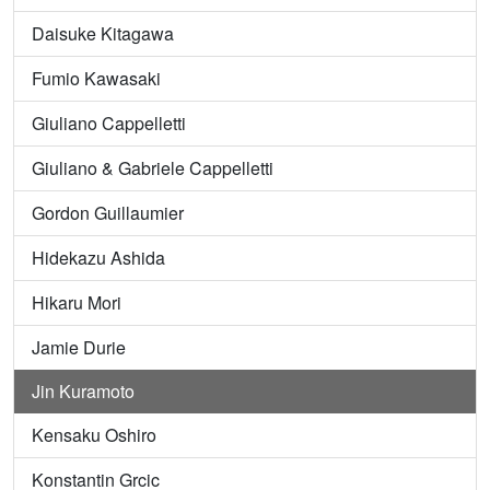
Daisuke Kitagawa
Fumio Kawasaki
Giuliano Cappelletti
Giuliano & Gabriele Cappelletti
Gordon Guillaumier
Hidekazu Ashida
Hikaru Mori
Jamie Durie
Jin Kuramoto
Kensaku Oshiro
Konstantin Grcic