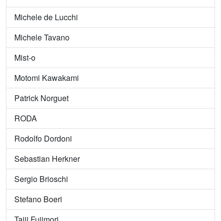
Michele de Lucchi
Michele Tavano
Mist-o
Motomi Kawakami
Patrick Norguet
RODA
Rodolfo Dordoni
Sebastian Herkner
Sergio Brioschi
Stefano Boeri
Taiji Fujimori