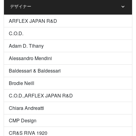
デザイナー
ARFLEX JAPAN R&D
C.O.D.
Adam D. Tihany
Alessandro Mendini
Baldessari & Baldessari
Brodie Neill
C.O.D.,ARFLEX JAPAN R&D
Chiara Andreatti
CMP Design
CR&S RIVA 1920