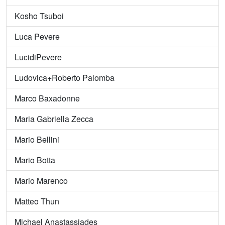
Kosho Tsuboi
Luca Pevere
LucidiPevere
Ludovica+Roberto Palomba
Marco Baxadonne
Maria Gabriella Zecca
Mario Bellini
Mario Botta
Mario Marenco
Matteo Thun
Michael Anastassiades