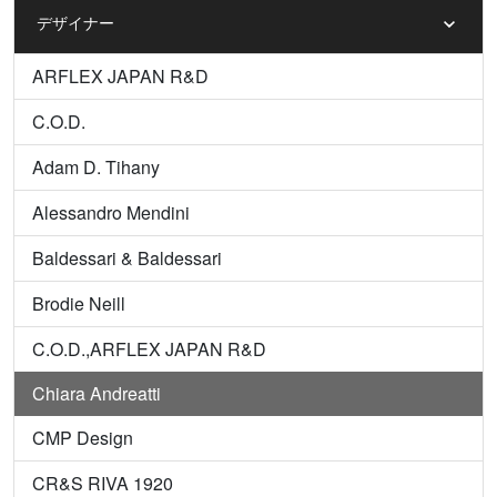
デザイナー
ARFLEX JAPAN R&D
C.O.D.
Adam D. Tihany
Alessandro Mendini
Baldessari & Baldessari
Brodie Neill
C.O.D.,ARFLEX JAPAN R&D
Chiara Andreatti
CMP Design
CR&S RIVA 1920