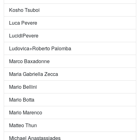
Kosho Tsuboi
Luca Pevere
LucidiPevere
Ludovica+Roberto Palomba
Marco Baxadonne
Maria Gabriella Zecca
Mario Bellini
Mario Botta
Mario Marenco
Matteo Thun
Michael Anastassiades