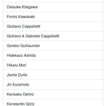
Daisuke Kitagawa
Fumio Kawasaki
Giuliano Cappelletti
Giuliano & Gabriele Cappelletti
Gordon Guillaumier
Hidekazu Ashida
Hikaru Mori
Jamie Durie
Jin Kuramoto
Kensaku Oshiro
Konstantin Grcic