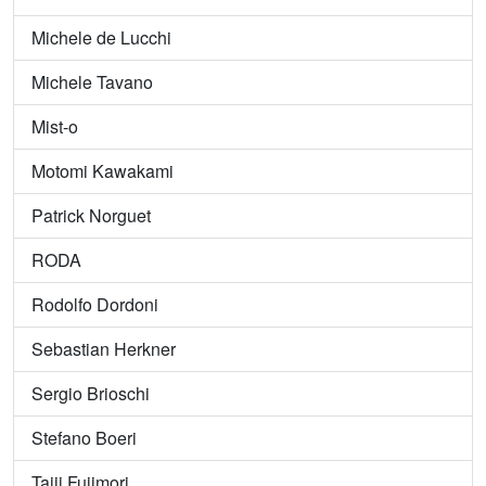
Michele de Lucchi
Michele Tavano
Mist-o
Motomi Kawakami
Patrick Norguet
RODA
Rodolfo Dordoni
Sebastian Herkner
Sergio Brioschi
Stefano Boeri
Taiji Fujimori