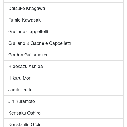
Daisuke Kitagawa
Fumio Kawasaki
Giuliano Cappelletti
Giuliano & Gabriele Cappelletti
Gordon Guillaumier
Hidekazu Ashida
Hikaru Mori
Jamie Durie
Jin Kuramoto
Kensaku Oshiro
Konstantin Grcic