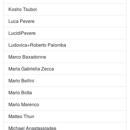
Kosho Tsuboi
Luca Pevere
LucidiPevere
Ludovica+Roberto Palomba
Marco Baxadonne
Maria Gabriella Zecca
Mario Bellini
Mario Botta
Mario Marenco
Matteo Thun
Michael Anastassiades