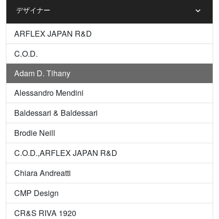
デザイナー
ARFLEX JAPAN R&D
C.O.D.
Adam D. Tihany
Alessandro Mendini
Baldessari & Baldessari
Brodie Neill
C.O.D.,ARFLEX JAPAN R&D
Chiara Andreatti
CMP Design
CR&S RIVA 1920