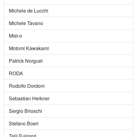
Michele de Lucchi
Michele Tavano
Mist-o
Motomi Kawakami
Patrick Norguet
RODA
Rodolfo Dordoni
Sebastian Herkner
Sergio Brioschi
Stefano Boeri
Taiji Fujimori