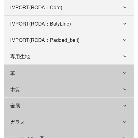
IMPORT(RODA：Cord)
IMPORT(RODA：BatyLine)
IMPORT(RODA：Padded_belt)
専用生地
革
木質
金属
ガラス