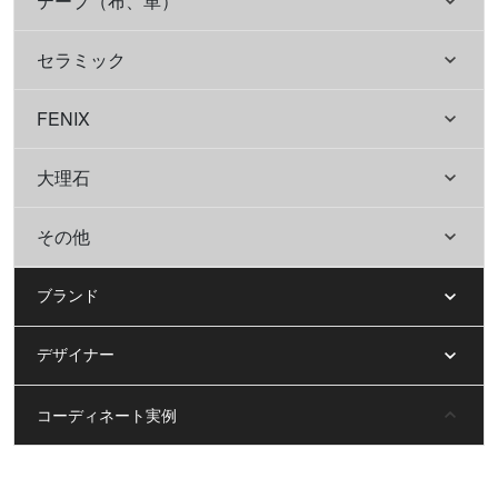
テープ（布、革）
セラミック
FENIX
大理石
その他
ブランド
デザイナー
コーディネート実例