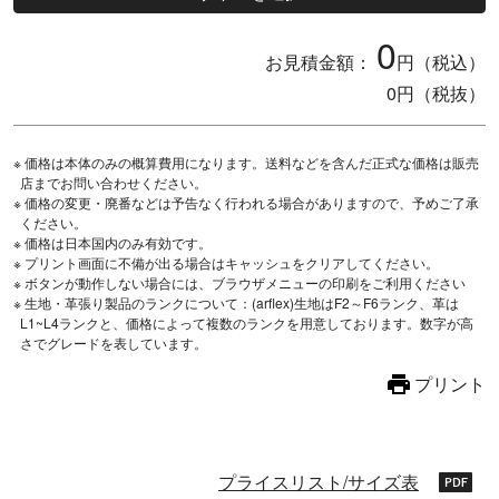
0
お見積金額：
円（税込）
0
円（税抜）
※ 価格は本体のみの概算費用になります。送料などを含んだ正式な価格は販売
店までお問い合わせください。
※ 価格の変更・廃番などは予告なく行われる場合がありますので、予めご了承
ください。
※ 価格は日本国内のみ有効です。
※ プリント画面に不備が出る場合はキャッシュをクリアしてください。
※ ボタンが動作しない場合には、ブラウザメニューの印刷をご利用ください
※ 生地・革張り製品のランクについて：(arflex)生地はF2～F6ランク、革は
L1~L4ランクと、価格によって複数のランクを用意しております。数字が高
さでグレードを表しています。
プリント
プライスリスト/サイズ表