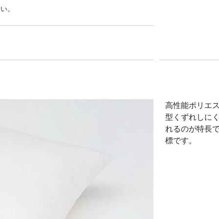
さい。
高性能ポリエ
型くずれしに
れるのが特長で
標です。