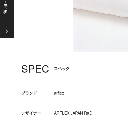
ソ
フ
ァ
ラ
ウ
ン
ジ
チ
SPEC
スペック
ェ
ア
リ
ブランド
arflex
ビ
ン
グ
デザイナー
ARFLEX JAPAN R&D
テ
ー