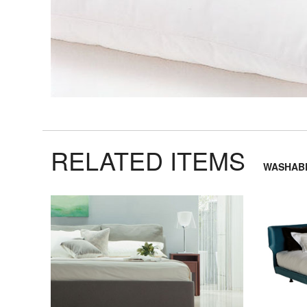
ベ
ッ
ド
収
納/
飾
り
RELATED ITEMS
棚
WASHA
TV
ボ
ー
ド
ア
ウ
ト
ド