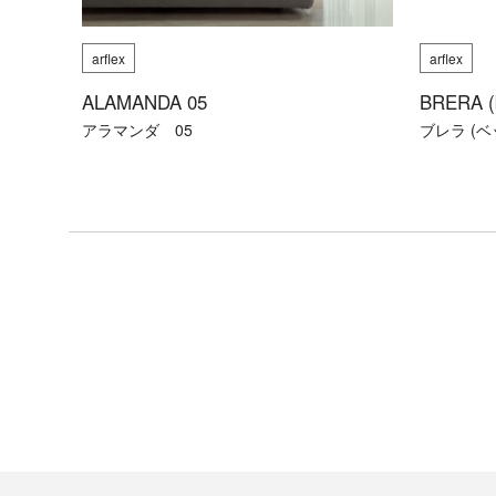
ア
arflex
arflex
照
明
ALAMANDA 05
BRERA (
アラマンダ 05
ブレラ (ベ
製
造
終
了
製
品
（arflex）
フ
ァ
ブ
リ
ッ
ク
＆
マ
テ