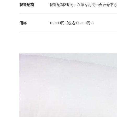
ブ
製造納期
製造納期2週間。在庫をお問い合わせ下
ル
デ
価格
16,000円~(税込17,600円~)
ス
ク
チ
ェ
ア
ダ
イ
ニ
ン
グ
テ
ー
ブ
ル