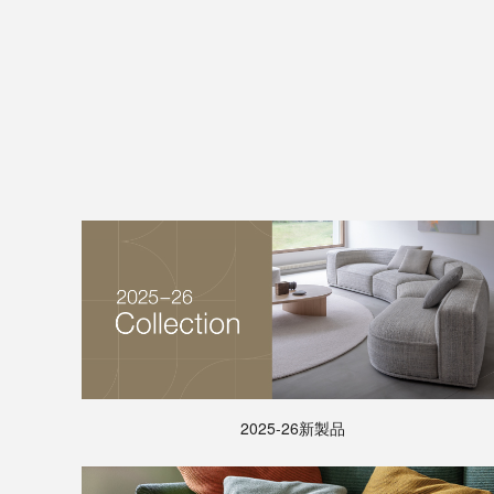
リ
ア
ル
ブ
ラ
ン
ド
デ
ザ
イ
ナ
ー
コ
ー
デ
ィ
2025-26新製品
ネ
ー
ト