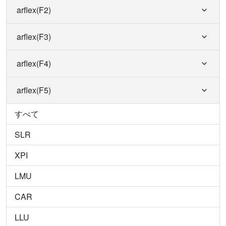
arflex(F2)
arflex(F3)
arflex(F4)
arflex(F5)
すべて
SLR
XPI
LMU
CAR
LLU