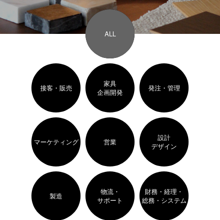
ALL
家具
接客・販売
発注・管理
企画開発
設計
マーケティング
営業
デザイン
物流・
財務・経理・
製造
サポート
総務・システム