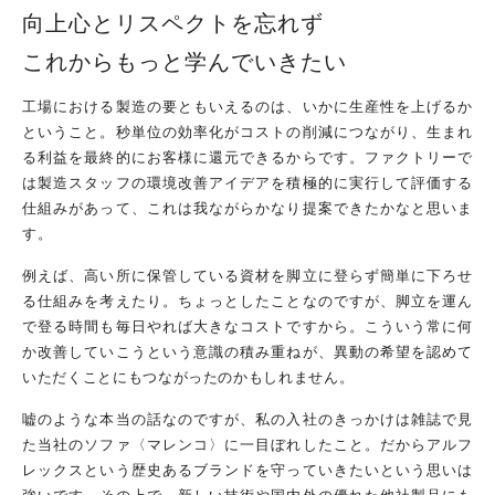
向上心とリスペクトを忘れず
これからもっと学んでいきたい
工場における製造の要ともいえるのは、いかに生産性を上げるか
ということ。秒単位の効率化がコストの削減につながり、生まれ
る利益を最終的にお客様に還元できるからです。ファクトリーで
は製造スタッフの環境改善アイデアを積極的に実行して評価する
仕組みがあって、これは我ながらかなり提案できたかなと思いま
す。
例えば、高い所に保管している資材を脚立に登らず簡単に下ろせ
る仕組みを考えたり。ちょっとしたことなのですが、脚立を運ん
で登る時間も毎日やれば大きなコストですから。こういう常に何
か改善していこうという意識の積み重ねが、異動の希望を認めて
いただくことにもつながったのかもしれません。
嘘のような本当の話なのですが、私の入社のきっかけは雑誌で見
た当社のソファ〈マレンコ〉に一目ぼれしたこと。だからアルフ
レックスという歴史あるブランドを守っていきたいという思いは
強いです。その上で、新しい技術や国内外の優れた他社製品にも