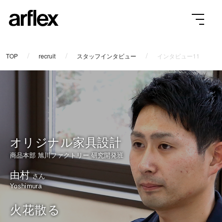
TOP
recruit
スタッフインタビュー
インタビュー11
オリジナル家具設計
商品本部 旭川ファクトリー 研究開発班
由村
さん
Yoshimura
火花散る