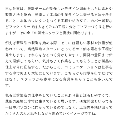
主な仕事は、設計チームが制作したデザイン図面をもとに素材や
製造方法を決め、効率よく工場の生産ラインに乗せる方法を考え
ること。本体のウレタンをつくる工程や組み立て、カバー縫製な
どファクトリーでは大きく7つの工程に分けてソファづくりを行い
ますが、その全ての製造スタッフと密接に関わります。
例えば新製品の製造を始める際、そこには新しい素材や技術が使
われていて、当然製造スタッフにとって初めて触る素材や工程が
発生します。それらをなるべく分かりやすく、開発の意図まで伝
えて理解してもらい、気持ちよく作業をしてもらうことが製品の
仕上がりに直結する。だからこそ、コミュニケーションは仕事を
する中で何より大切にしています。こちらから指示を出すだけで
はなく、スタッフから参考になる意見をもらうことも多いんで
す。
私も以前製造の仕事をしていたこともあり皆と話もしやすくて、
裁断の経験は非常に生きていると思います。研究開発といっても
一日中パソコンに向かっているのではなく、工場内を飛び回って
たくさんの人と話をしながら進めていくイメージですね。