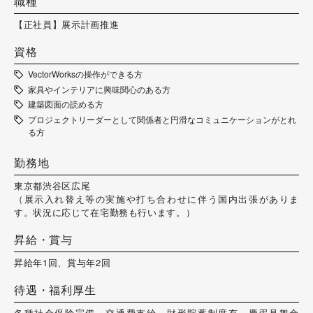
職種
【正社員】展示計画推進
資格
VectorWorksの操作ができる方
家具やインテリアに興味関心のある方
建築図面の読める方
プロジェクトリーダーとして関係者と円滑なコミュニケーションがとれ
る方
勤務地
東京都渋谷区広尾
（展示入れ替え等の実施や打ち合わせに伴う国内出張がありま
す。状況に応じて在宅勤務も行います。）
昇給・賞与
昇給年1回、賞与年2回
待遇・福利厚生
各種社会保険完備、交通費支給、財形貯蓄制度有、慶弔見舞金