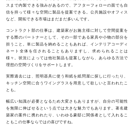
スまで内製できる強みがあるので、アフターフォローの面でも自
信を持って様々な空間に製品を提案できる。公共施設やオフィス
など、開拓できる市場はまだまだ多いんです。
コントラクト部の仕事は、建築家がお施主様に対して空間提案を
する際のパートナーとして、その一部である家具や小物の部分を
担うこと。単に製品を納めることもあれば、インテリアコーディ
ネート全体を任されることもありますし、求められることは
様々。状況によっては他社製品も提案しながら、あらゆる方法で
理想の空間づくりをサポートします。
実際過去には、照明器具に使う和紙を紙問屋に探しに行ったり、
キッチン空間に合うワイングラスを用意して欲しいと言われたこ
とも。
幅広い知識が必要となるため大変さもありますが、自分の可能性
を無限に伸ばせるという点では大きな魅力でもあります。著名建
築家の案件に携われたり、いわゆる豪邸に関係者として入れるこ
ともこの仕事ならではの喜びですね。