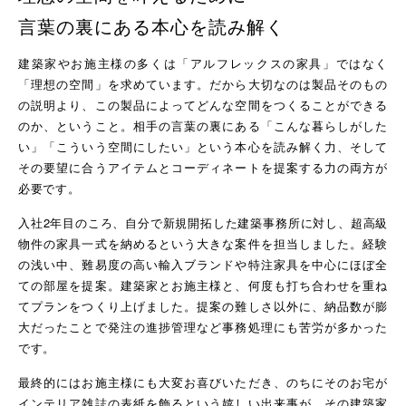
言葉の裏にある本心を読み解く
建築家やお施主様の多くは「アルフレックスの家具」ではなく
「理想の空間」を求めています。だから大切なのは製品そのもの
の説明より、この製品によってどんな空間をつくることができる
のか、ということ。相手の言葉の裏にある「こんな暮らしがした
い」「こういう空間にしたい」という本心を読み解く力、そして
その要望に合うアイテムとコーディネートを提案する力の両方が
必要です。
入社2年目のころ、自分で新規開拓した建築事務所に対し、超高級
物件の家具一式を納めるという大きな案件を担当しました。経験
の浅い中、難易度の高い輸入ブランドや特注家具を中心にほぼ全
ての部屋を提案。建築家とお施主様と、何度も打ち合わせを重ね
てプランをつくり上げました。提案の難しさ以外に、納品数が膨
大だったことで発注の進捗管理など事務処理にも苦労が多かった
です。
最終的にはお施主様にも大変お喜びいただき、のちにそのお宅が
インテリア雑誌の表紙を飾るという嬉しい出来事が。その建築家