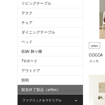
リビングテーブル
デスク
チェア
ダイニングテーブル
ベッド
arflex
収納/ 飾り棚
COCCA
TVボード
コッカ
アウトドア
照明
製造終了製品（arflex）
ファブリック＆マテリアル