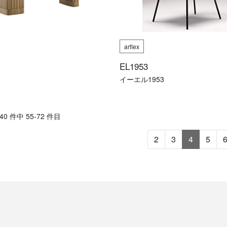
arflex
EL1953
イーエル1953
0 件中 55-72 件目
2
3
4
5