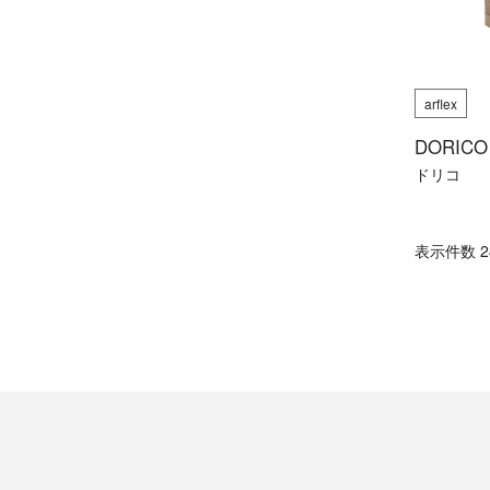
arflex
DORICO
ドリコ
表⽰件数 24