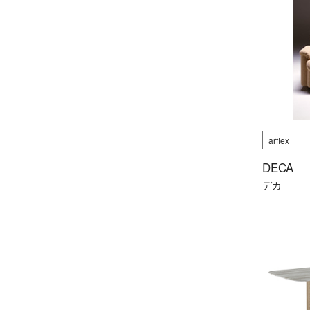
arflex
DECA
デカ