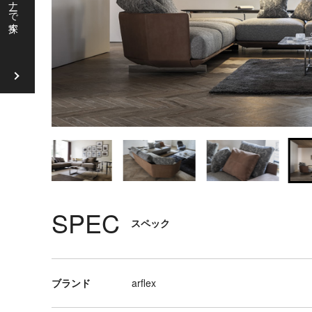
ソ
フ
ァ
ラ
ウ
ン
ジ
チ
ェ
ア
SPEC
リ
スペック
ビ
ン
グ
テ
ブランド
arflex
ー