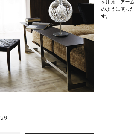
を用意。アー
のように使っ
す。
もり