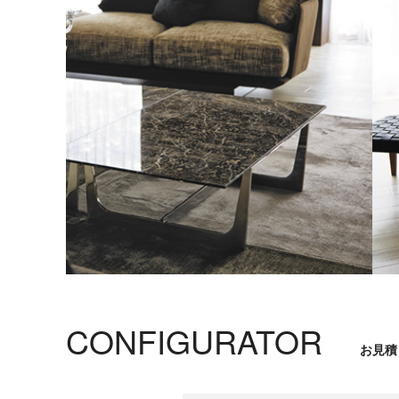
リ
ア
ル
ブ
ラ
ン
ド
デ
ザ
イ
ナ
ー
コ
ー
デ
ィ
CONFIGURATOR
ネ
お見積
ー
ト