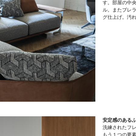
す。部屋の中
ル。またブレ
グ仕上げ。汚
安定感のある
洗練されたフ
もう１つの要