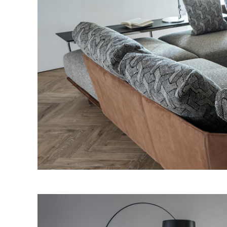
ベ
ッ
ド
収
納/
飾
り
棚
TV
ボ
ー
ド
ア
ウ
ト
ド