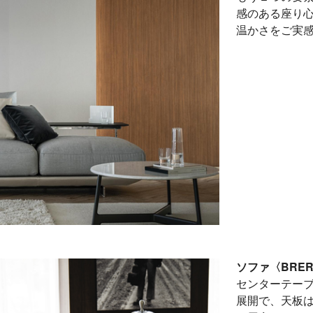
感のある座り
温かさをご実
ソファ〈BRE
センターテー
展開で、天板