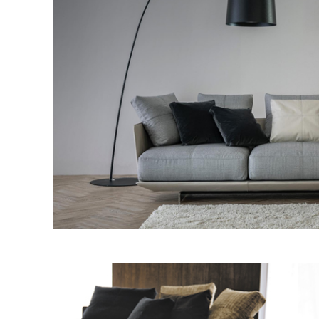
ア
照
明
製
造
終
了
製
品
（arflex）
フ
ァ
ブ
リ
ッ
ク
＆
マ
テ