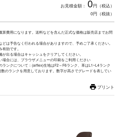
0
お見積金額：
円（税込）
0
円（税抜）
の概算費用になります。送料などを含んだ正式な価格は販売店までお問
。
番などは予告なく行われる場合がありますので、予めご了承ください。
のみ有効です。
不備が出る場合はキャッシュをクリアしてください。
ない場合には、ブラウザメニューの印刷をご利用ください
ランクについて：(arflex)生地はF2～F6ランク、革はL1~L4ランク
複数のランクを用意しております。数字が高さでグレードを表してい
プリント