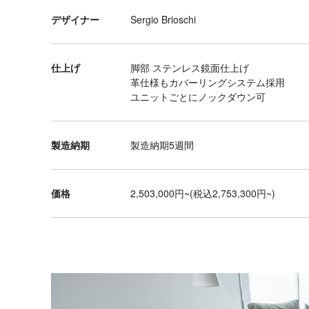
ブ
デザイナー
Sergio Brioschi
ル
デ
ス
仕上げ
脚部 ステンレス鏡面仕上げ
ク
革仕様もカバーリングシステム採用
ユニットごとにノックダウン可
チ
ェ
ア
製造納期
製造納期5週間
ダ
イ
価格
2,503,000円~(税込2,753,300円~)
ニ
ン
グ
テ
ー
ブ
ル