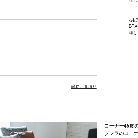
詳し
<組
BRA
詳し
簡易お見積り
コーナー45度
ブレラのコーナ