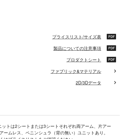
プライスリスト/サイズ表
製品についての注意事項
プロダクトシート
ファブリック&マテリアル
2D/3Dデータ
ニットは2シートまたは3シートそれぞれ両アーム、片アー
アームレス、ペニンシュラ（背の無い）ユニットあり。