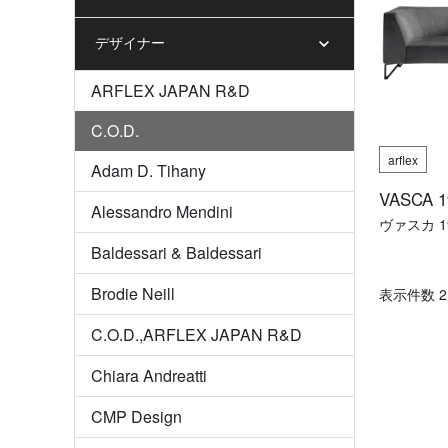
デザイナー
ARFLEX JAPAN R&D
C.O.D.
arflex
Adam D. Tihany
VASCA 1
Alessandro Mendini
ヴァスカ 1
Baldessari & Baldessari
Brodie Neill
表⽰件数 21
C.O.D.,ARFLEX JAPAN R&D
Chiara Andreatti
CMP Design