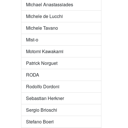
Michael Anastassiades
Michele de Lucchi
Michele Tavano
Mist-o
Motomi Kawakami
Patrick Norguet
RODA
Rodolfo Dordoni
Sebastian Herkner
Sergio Brioschi
Stefano Boeri