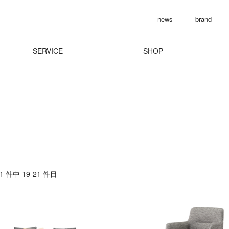
news
brand
SERVICE
SHOP
 件中 19-21 件目