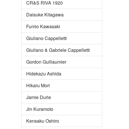
CR&S RIVA 1920
Daisuke Kitagawa
Fumio Kawasaki
Giuliano Cappelletti
Giuliano & Gabriele Cappelletti
Gordon Guillaumier
Hidekazu Ashida
Hikaru Mori
Jamie Durie
Jin Kuramoto
Kensaku Oshiro