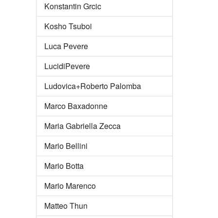
Konstantin Grcic
Kosho Tsuboi
Luca Pevere
LucidiPevere
Ludovica+Roberto Palomba
Marco Baxadonne
Maria Gabriella Zecca
Mario Bellini
Mario Botta
Mario Marenco
Matteo Thun