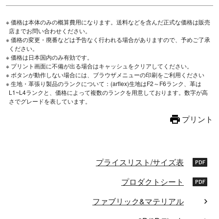
※ 価格は本体のみの概算費用になります。送料などを含んだ正式な価格は販売
店までお問い合わせください。
※ 価格の変更・廃番などは予告なく行われる場合がありますので、予めご了承
ください。
※ 価格は日本国内のみ有効です。
※ プリント画面に不備が出る場合はキャッシュをクリアしてください。
※ ボタンが動作しない場合には、ブラウザメニューの印刷をご利用ください
※ 生地・革張り製品のランクについて：(arflex)生地はF2～F6ランク、革は
L1~L4ランクと、価格によって複数のランクを用意しております。数字が高
さでグレードを表しています。
プリント
プライスリスト/サイズ表
プロダクトシート
ファブリック&マテリアル