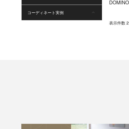
DOMINO
コーディネート実例
表⽰件数 29