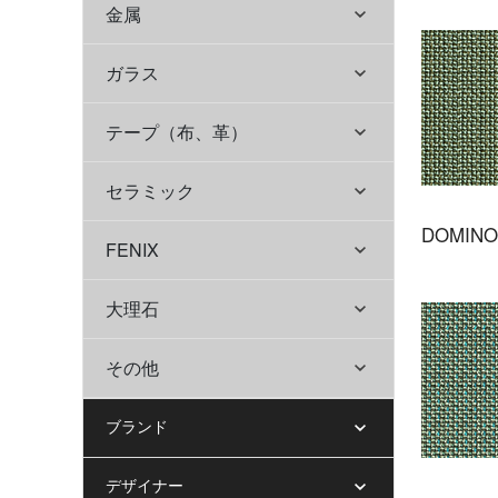
金属
ガラス
テープ（布、革）
セラミック
DOMINO
FENIX
大理石
その他
ブランド
デザイナー