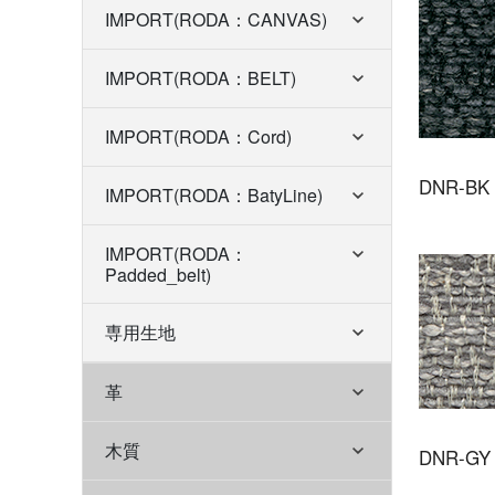
IMPORT(RODA：CANVAS)
IMPORT(RODA：BELT)
IMPORT(RODA：Cord)
DNR-BK
IMPORT(RODA：BatyLine)
IMPORT(RODA：
Padded_belt)
専用生地
革
木質
DNR-GY