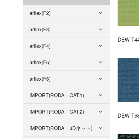
arflex(F2)
arflex(F3)
DEW-T4
arflex(F4)
arflex(F5)
arflex(F6)
IMPORT(RODA：CAT.1)
IMPORT(RODA：CAT.2)
DEW-T5
IMPORT(RODA：3Dネット)