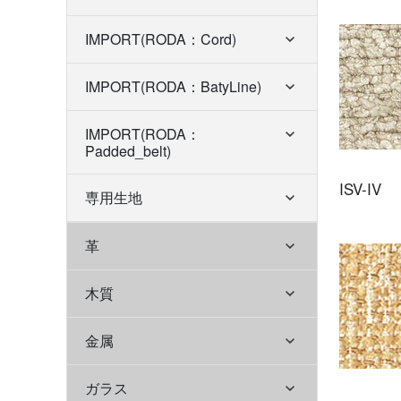
IMPORT(RODA：Cord)
IMPORT(RODA：BatyLine)
IMPORT(RODA：
Padded_belt)
ISV-IV
専用生地
革
木質
金属
ガラス