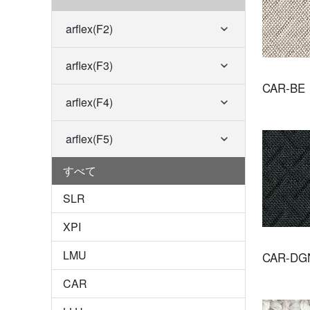
arflex(F2)
arflex(F3)
CAR-BE
arflex(F4)
arflex(F5)
すべて
SLR
XPI
LMU
CAR-DG
CAR