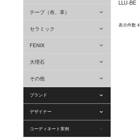
LLU-BE
テープ（布、革）
表⽰件数 49
セラミック
FENIX
大理石
その他
ブランド
デザイナー
コーディネート実例