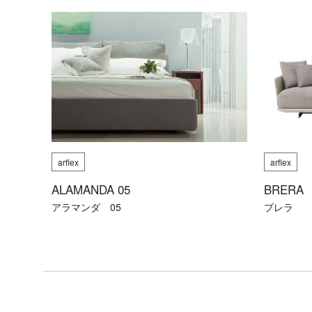
リ
ア
ル
ブ
ラ
ン
ド
デ
ザ
イ
arflex
arflex
ナ
ー
ALAMANDA 05
BRERA
アラマンダ 05
ブレラ
コ
ー
デ
ィ
ネ
ー
ト