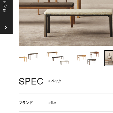
ソ
フ
ァ
ラ
ウ
ン
ジ
チ
ェ
ア
SPEC
リ
スペック
ビ
ン
グ
テ
ブランド
arflex
ー