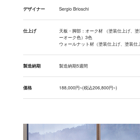
ブ
デザイナー
Sergio Brioschi
ル
デ
ス
仕上げ
天板・脚部：オーク材 （塗装仕上げ、
ク
ーオーク色）3色
ウォールナット材（塗装仕上げ、塗装仕
チ
ェ
ア
製造納期
製造納期5週間
ダ
イ
価格
188,000円~(税込206,800円~)
ニ
ン
グ
テ
ー
ブ
ル