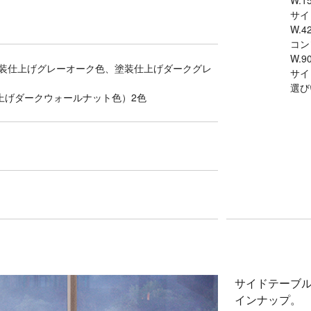
W.15
サイ
W.42
コン
W.90
塗装仕上げグレーオーク色、塗装仕上げダークグレ
サイ
選び
上げダークウォールナット色）2色
サイドテーブ
インナップ。