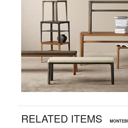
ア
照
明
製
造
終
了
製
品
（arflex）
フ
ァ
ブ
リ
ッ
RELATED ITEMS
ク
＆
MONTE
マ
テ