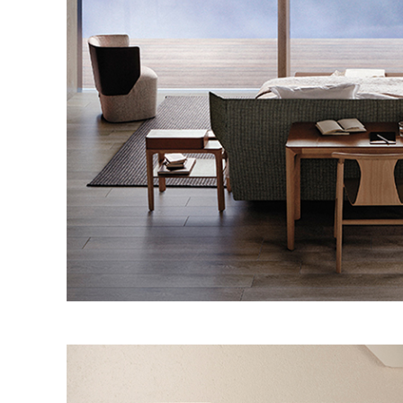
ベ
ッ
ド
収
納/
飾
り
棚
TV
ボ
ー
ド
ア
ウ
ト
ド