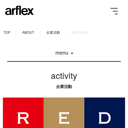
TOP
ABOUT
企業活動
RED U-35
menu
activity