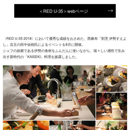
＜RED U-35＞webページ
〈RED U-35 2018〉において優秀な成績をおさめた、西麻布「割烹 伊勢すえよ
し」店主の田中佑樹氏によるイベントを8月に開催。
シェフの故郷である伊勢の食材をふんだんに使いながら、瑞々しい感性で生み
出す新時代の「KAISEKI」料理を披露しました。