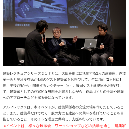
建築レクチュアシリーズ２１７とは、大阪を拠点に活動する2人の建築家、芦澤
竜一氏と平沼孝啓氏が1組のゲスト建築家をお呼びして、年に7回（2ヶ月に1
度、午後7時から）開催するレクチャー（※）。毎回ゲスト建築家をお呼びし
て、建築家としての作家的な思想をお聞きしながら、作品づくりの手法や建築
へのアプローチなどを探る会になっています。
アルフレックスは、本イベントが、建築関係者の交流の場を作りだしているこ
と、また、建築界だけでなく一般の方にも建築への興味を広げていくことを目
指していること、そのような理念に共鳴し、支援を行っています。
イベントは、様々な展示会、ワークショップなどの活動を通し、建築家