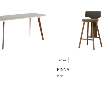
arflex
PINNA
ピナ