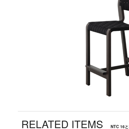
ベ
ッ
ド
収
納/
飾
り
棚
TV
ボ
ー
ド
ア
ウ
RELATED ITEMS
ト
NTC 1
ド