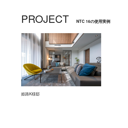
リ
ア
ル
PROJECT
NTC 16の使用実例
ブ
ラ
ン
ド
デ
ザ
イ
ナ
ー
コ
ー
姫路K様邸
デ
ィ
ネ
ー
ト