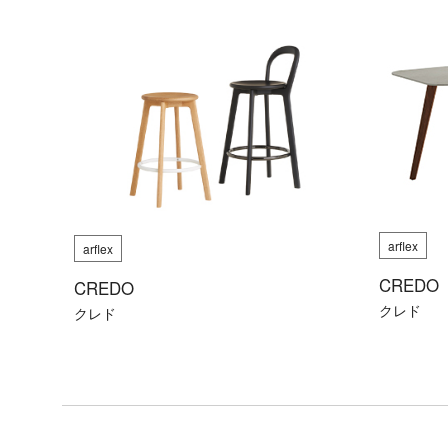
ア
照
明
製
造
終
了
製
arflex
品
arflex
（arflex）
CREDO
CREDO
クレド
クレド
フ
ァ
ブ
リ
ッ
ク
＆
マ
テ