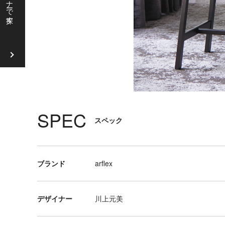
ソ
フ
ァ
ラ
ウ
ン
ジ
チ
SPEC
スペック
ェ
ア
リ
ブランド
arflex
ビ
ン
グ
デザイナー
川上元美
テ
ー