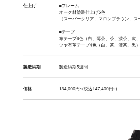
ブ
仕上げ
■フレーム
ル
オーク材塗装仕上げ5色
（スーパークリア、マロンブラウン、ス
デ
ス
■テープ
ク
布テープ6色（白、薄茶、茶、濃茶、灰
ツヤ有革テープ4色（白、茶、濃茶、黒
チ
ェ
ア
製造納期
製造納期5週間
ダ
イ
価格
134,000円~(税込147,400円~)
ニ
ン
グ
テ
ー
ブ
ル