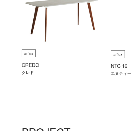
ア
照
明
製
造
終
arflex
arflex
了
CREDO
製
NTC 16
クレド
品
エヌティー
（arflex）
フ
ァ
ブ
リ
ッ
ク
＆
マ
テ