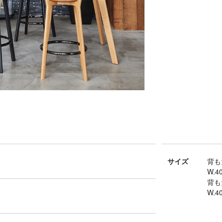
サイズ
背も
W.40
背も
W.40