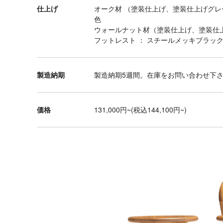
ブ
仕上げ
オーク材 （塗装仕上げ、塗装仕上げグレ
ル
色
ウォールナット材（塗装仕上げ、塗装仕
デ
フットレスト ： スチールメッキブラッ
ス
ク
製造納期
製造納期5週間。在庫をお問い合わせ下
チ
ェ
ア
価格
131,000円~(税込144,100円~)
ダ
イ
ニ
ン
グ
テ
ー
ブ
ル