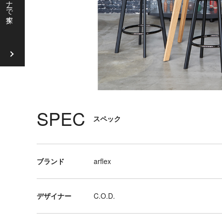
ソ
フ
ァ
ラ
ウ
ン
ジ
チ
SPEC
スペック
ェ
ア
リ
ブランド
arflex
ビ
ン
グ
デザイナー
C.O.D.
テ
ー