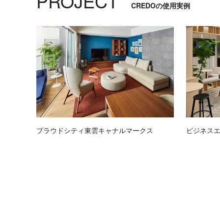
PROJECT
CREDOの使用実例
リ
ア
ル
ブ
ラ
ン
ド
デ
ザ
イ
ナ
ー
プラウドシティ東雲キャナルマークス
ビジネスエ
コ
ー
デ
ィ
ネ
ー
ト