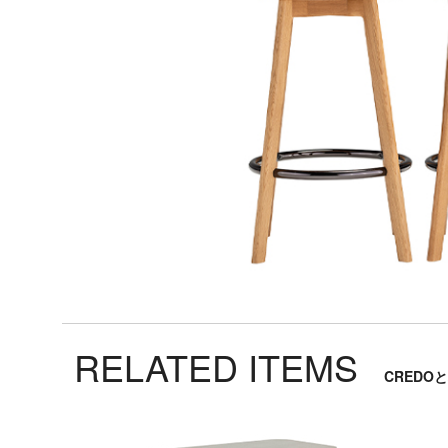
ベ
ッ
ド
収
納/
飾
り
棚
TV
ボ
ー
ド
RELATED ITEMS
ア
CREDO
ウ
ト
ド