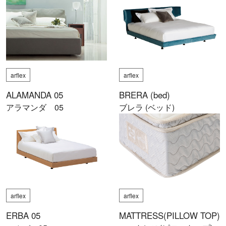
arflex
arflex
ALAMANDA 05
BRERA (bed)
アラマンダ 05
ブレラ (ベッド)
arflex
arflex
ERBA 05
MATTRESS(PILLOW TOP)