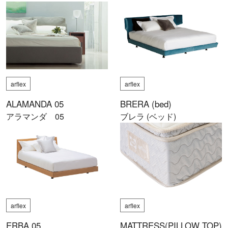
arflex
arflex
ALAMANDA 05
BRERA (bed)
アラマンダ 05
ブレラ (ベッド)
arflex
arflex
ERBA 05
MATTRESS(PILLOW TOP)