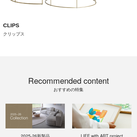
CLIPS
Recommended content
おすすめの特集
2025-26新製品
LIFE with ART project