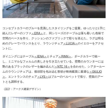
コンセプトカラーのブルーを意識したスタイリングをご提案。ゆったりとL字に
組んだレザーのソファ
＜ERA＞
と、同シリーズのテーブルは落ち着いた⾊味で
空間のベースを作り、クッションのファブリックで彩りを添えた。ラグは明る
めのグレーでバランスをとり、ラウンジチェア
＜LUCIA＞
のイエローをアクセ
ントに。
ダイニングにはテーブル
＜IENA＞
とチェア
＜RINN＞
。ダークカラーで統一
し、ミニマルなフォルムの美しさを引き⽴たせている。壁際のカウンターには
艶のあるブラックのレザーを編み込んだ
＜NTC 16＞
を合わせた。シアタールー
ムのラウンジチェアは、後頭部を包み込む形状が映画鑑賞に最適な
＜GIULIO
＞
。エントランスのチェア
＜LYS＞
はブルーのベルベットで張り、壁面のアー
トとも調和する。
（設計：アークス建築デザイン）