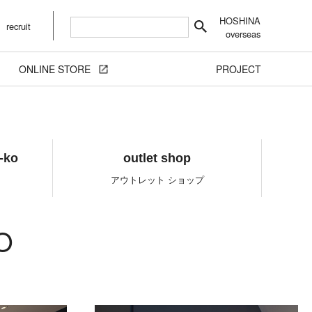
HOSHINA
recruit
overseas
ONLINE STORE
PROJECT
-ko
outlet shop
O