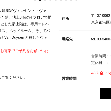
人建築家ヴィンセント・ヴァ
〒107-0062
 階、地上3 階の4 フロアで構
住所
東京都港区南青
広々とした最上階は、専用エレベ
ラス、ベッドルーム、そしてバ
ent Van Duysen と称したヴァ
連絡先
tel.
03-3400
。
にお電話でご予約をお願いいた
営業時間：11
定休日 ：
※8/7(金
らご覧ください。
営業時間