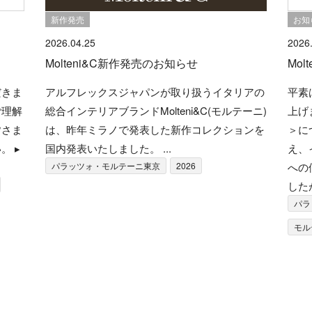
新作発売
お知
2026.04.25
2026
Molteni&C新作発売のお知らせ
Mo
だきま
アルフレックスジャパンが取り扱うイタリアの
平素
ご理解
総合インテリアブランドMolteni&C(モルテーニ)
上げ
皆さま
は、昨年ミラノで発表した新作コレクションを
＞に
。 ▸
国内発表いたしました。 ...
え、
パラッツォ・モルテーニ東京
2026
への
した
パラ
モル