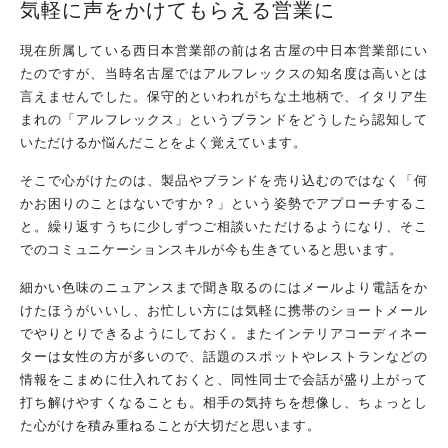
気軽に声をかけてもらえる
営業に
現在所属している西日本営業部の前は名古屋の中日本営業部にい
たのですが、当時名古屋ではアルフレックスの知名度は高いとは
言えませんでした。保守的といわれがちな土地柄で、イタリア生
まれの「アルフレックス」というブランドをどうしたら認知して
いただけるか悩んだことをよく覚えています。
そこで心がけたのは、製品やブランドを売り込むのではなく「何
かお困りのことはないですか？」という姿勢でアプローチするこ
と。繰り返すうちに少しずつご相談いただけるようになり、そこ
でのコミュニケーションスキルが今も生きていると思います。
細かい色味のニュアンスまで聞き取るのにはメールより電話をか
けたほうがいいし、お忙しい方には気軽に携帯のショートメール
でやりとりできるようにしておく。またインテリアコーディネー
ターは女性の方が多いので、話題のスポットやレストランなどの
情報をこまめに仕入れておくと、同性同士で会話が盛り上がって
打ち解けやすくなることも。相手の気持ちを想像し、ちょっとし
た心がけを積み重ねることが大切だと思います。