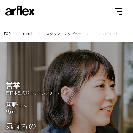
TOP
recruit
スタッフインタビュー
インタビュー1
営業
西日本営業部 レジデンスチーム
荻野
さん
Ogino
気持ちの