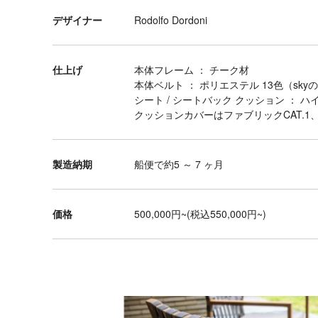
ブ
デザイナー
Rodolfo Dordoni
ル
デ
ス
仕上げ
本体フレーム ： チーク材
ク
本体ベルト ： ポリエステル 13色（sk
シート / シートバック クッション ： 
チ
クッションカバーはファブリックCAT.1、
ェ
ア
製造納期
船便で約5 ～ 7 ヶ月
ダ
イ
ニ
価格
500,000円~(税込550,000円~)
ン
グ
テ
ー
ブ
ル