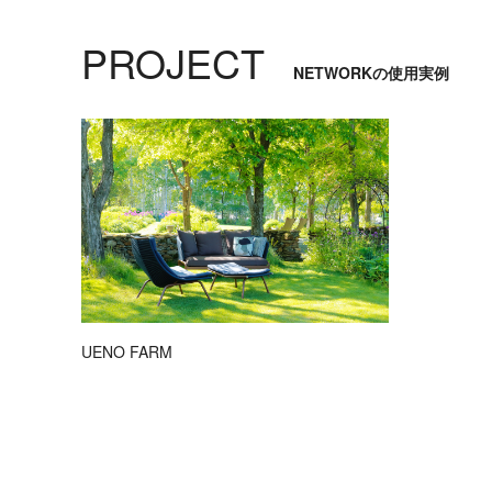
PROJECT
NETWORKの使用実例
UENO FARM