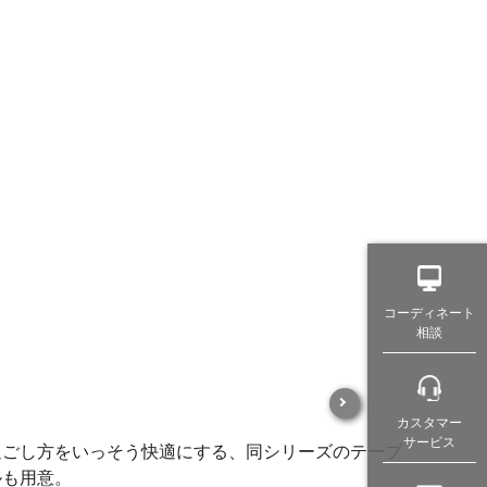
。
コーディネート
相談
カスタマー
サービス
過ごし方をいっそう快適にする、同シリーズのテーブ
ルも用意。