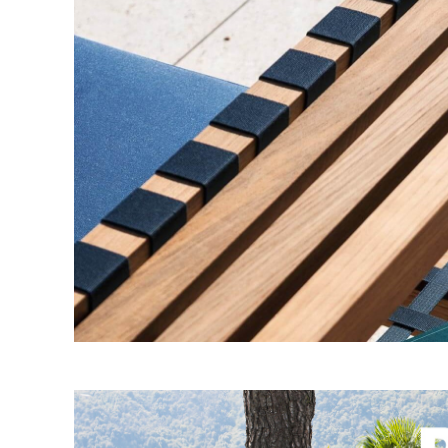
ア
照
明
製
造
終
了
製
品
（arflex）
フ
ァ
ブ
リ
ッ
ク
＆
マ
テ