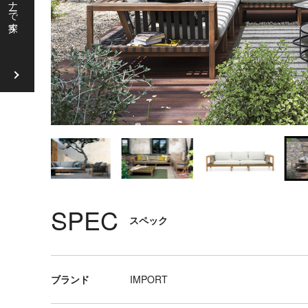
ソ
フ
ァ
ラ
ウ
ン
ジ
チ
ェ
ア
SPEC
リ
スペック
ビ
ン
グ
テ
ブランド
IMPORT
ー