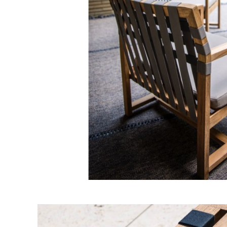
ベ
ッ
ド
収
納/
飾
り
棚
TV
ボ
ー
ド
ア
ウ
ト
ド