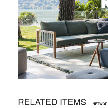
リ
ア
ル
ブ
ラ
ン
ド
デ
ザ
イ
ナ
ー
コ
ー
デ
ィ
ネ
RELATED ITEMS
ー
NETWO
ト