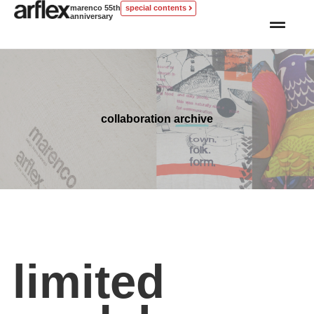
marenco 55th
special contents
anniversary
collaboration archive
limited