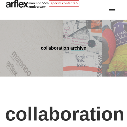
marenco 55th
special contents
anniversary
collaboration archive
collaboration