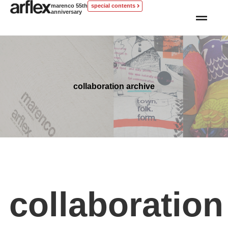
marenco 55th
special contents
anniversary
collaboration archive
collaboration