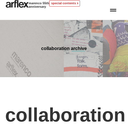
marenco 55th
special contents
anniversary
collaboration archive
collaboration