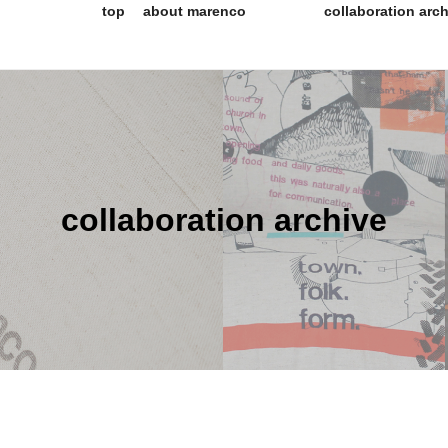
top
about marenco
collaboration arc
collaboration archive