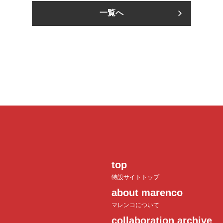
一覧へ
top
特設サイトトップ
about marenco
マレンコについて
collaboration archive