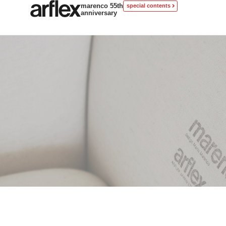
marenco 55th
special contents
anniversary