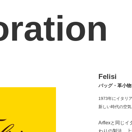
oration
Felisi
バッグ・革小物
1973年
にイタリ
新しい時代の空気
Arflexと
わりの製法、上