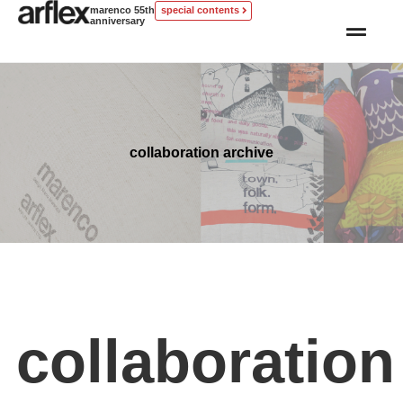
marenco 55th
special contents
anniversary
collaboration archive
collaboration