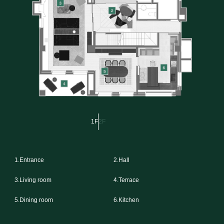
1F
2F
1.Entrance
2.Hall
3.Living room
4.Terrace
5.Dining room
6.Kitchen