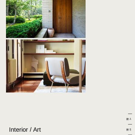
A棟
Interior / Art
B棟