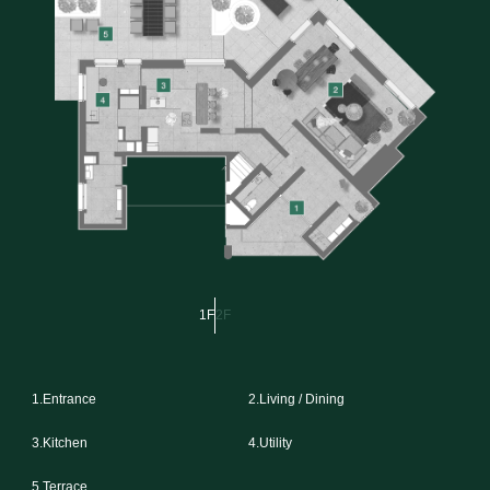
1F
2F
1.Entrance
2.Living / Dining
3.Kitchen
4.Utility
5.Terrace