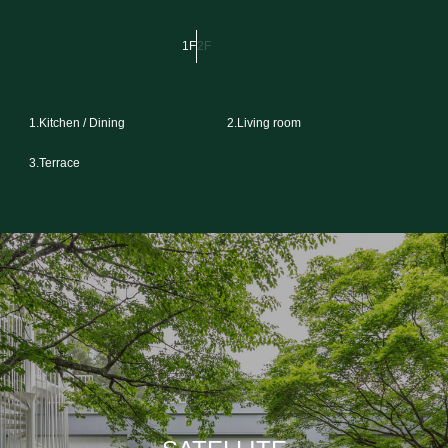
1F
2F
1.Kitchen / Dining
2.Living room
3.Terrace