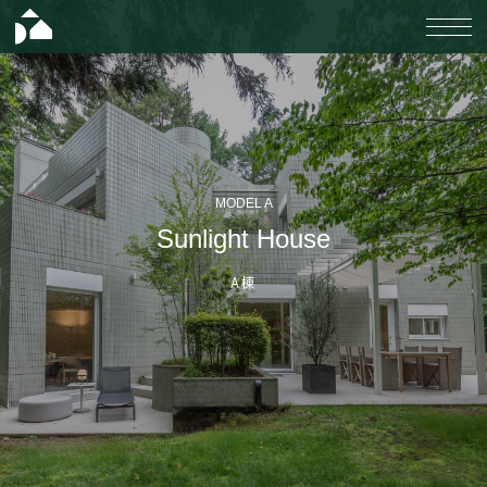
施設案内
MODEL A
過ごし方
Sunlight House
ストーリー
イベント情報
A棟
アクセス