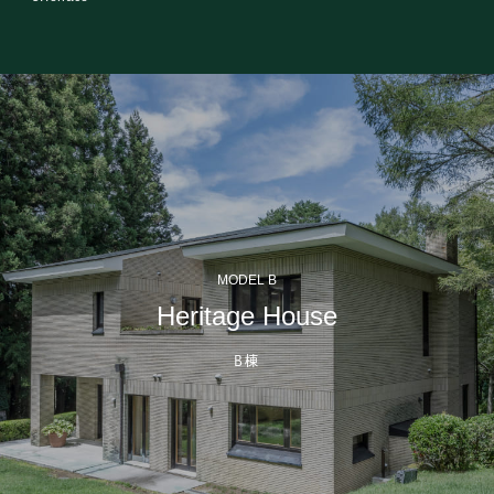
MODEL B
Heritage House
B棟