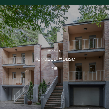
MODEL C
Terraced House
C棟