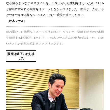
な心躍るようなテキスタイルを、出来上がった生地をまとったA・SOFA
が部屋に置かれる風景をイメージしながら作りました。部屋が、人が、心
がウキウキする様なA・SOFA。ぜひ一度見に来てください。
（鈴木マサル）
積み重なった地層をイメージさせるSOU（ソウ）と、湖畔や穏やかな水辺
を連想するHOTORI（ホトリ）。鈴木マサルさんの魅力の詰まった、いき
いきとした自然を感じるファブリックです。
販売は終了いたしま
した