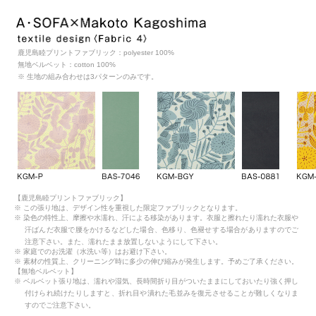
鹿児島睦プリントファブリック：polyester 100%
無地ベルベット：cotton 100%
※ 生地の組み合わせは3パターンのみです。
【鹿児島睦プリントファブリック】
※ この張り地は、デザイン性を重視した限定ファブリックとなります。
※ 染色の特性上、摩擦や水濡れ、汗による移染があります。衣服と擦れたり濡れた衣服や
汗ばんだ衣服で腰をかけるなどした場合、色移り、色褪せする場合がありますのでご
注意下さい。また、濡れたまま放置しないようにして下さい。
※ 家庭でのお洗濯（水洗い等）はお避け下さい。
※ 素材の性質上、クリーニング時に多少の伸び縮みが発生します。予めご了承ください。
【無地ベルベット】
※ ベルベット張り地は、濡れや湿気、長時間折り目がついたままにしておいたり強く押し
付けられ続けたりしますと、折れ目や潰れた毛並みを復元させることが難しくなりま
すのでご注意下さい。